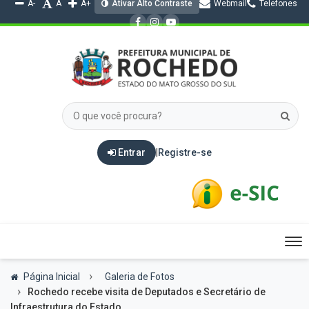
A-
A
A+
Ativar Alto Contraste
Webmail
Telefones
Entrar
|
Registre-se
Tog
nav
Página Inicial
Galeria de Fotos
Rochedo recebe visita de Deputados e Secretário de
Infraestrutura do Estado