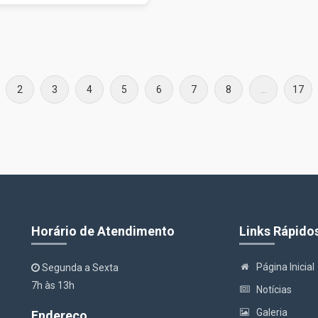
2
3
4
5
6
7
8
...
17
Horário de Atendimento
Links Rápido
Página Inicial
Segunda a Sexta
7h às 13h
Notícias
Galeria
Endereço