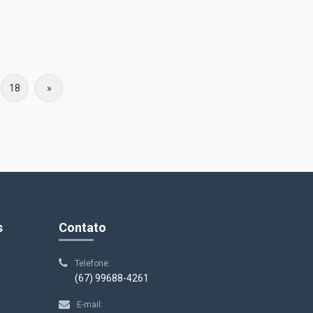
18
»
s
Contato
Telefone:
(67) 99688-4261
E-mail: