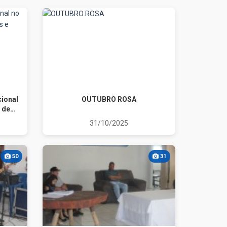
cional
OUTUBRO ROSA
 de
5
31/10/2025
50
31