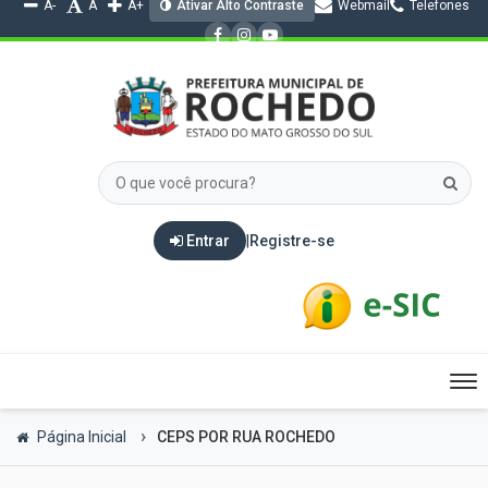
A-
A
A+
Ativar Alto Contraste
Webmail
Telefones
Entrar
|
Registre-se
Tog
nav
Página Inicial
CEPS POR RUA ROCHEDO