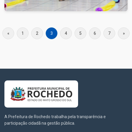
«
1
2
3
4
5
6
7
»
A Prefeitura de Rochedo trabalha pela transparência e
participação cidadã na gestão pública.