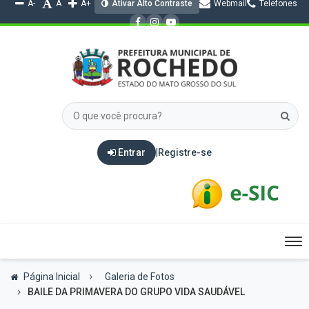
A-
A
A+
Ativar Alto Contraste
Webmail
Telefones
Entrar
|
Registre-se
Tog
nav
Página Inicial
Galeria de Fotos
BAILE DA PRIMAVERA DO GRUPO VIDA SAUDÁVEL