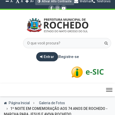
A-
A
A+
Ativar Alto Contraste
Webmail
Telefones
Entrar
|
Registre-se
Tog
nav
Página Inicial
Galeria de Fotos
1º NOITE EM COMEMORAÇÃO AOS 74 ANOS DE ROCHEDO -
MARCHA PARA JESUS E AVIVA ROCHEDO