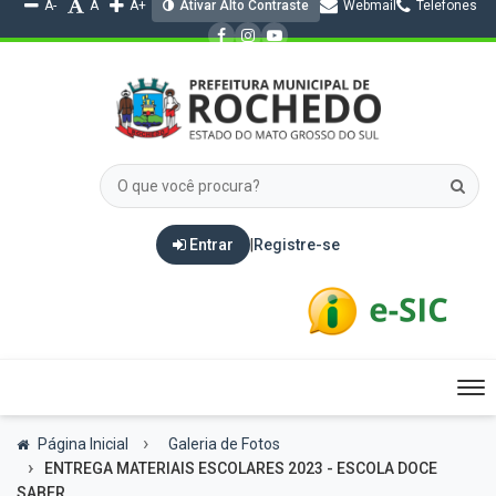
A-
A
A+
Ativar Alto Contraste
Webmail
Telefones
Entrar
|
Registre-se
Tog
nav
Página Inicial
Galeria de Fotos
ENTREGA MATERIAIS ESCOLARES 2023 - ESCOLA DOCE
SABER