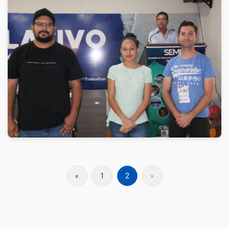
«
1
2
»