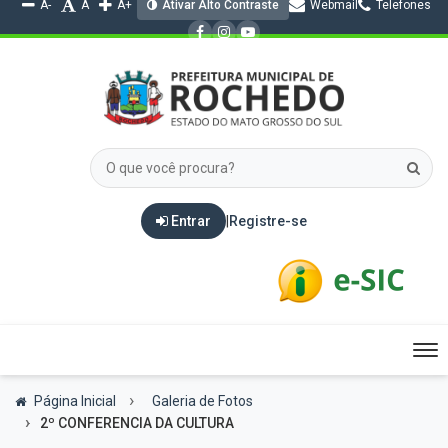
A-
A
A+
Ativar Alto Contraste
Webmail
Telefones
Entrar
|
Registre-se
Tog
nav
Página Inicial
Galeria de Fotos
2º CONFERENCIA DA CULTURA