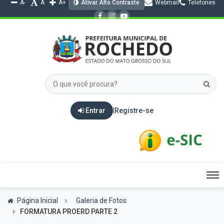
A-
A
A+
Ativar Alto Contraste
Webmail
Telefones
Entrar
|
Registre-se
Tog
nav
Página Inicial
Galeria de Fotos
FORMATURA PROERD PARTE 2