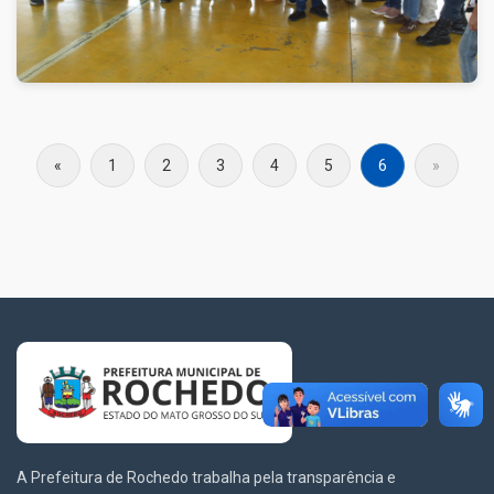
«
1
2
3
4
5
6
»
A Prefeitura de Rochedo trabalha pela transparência e