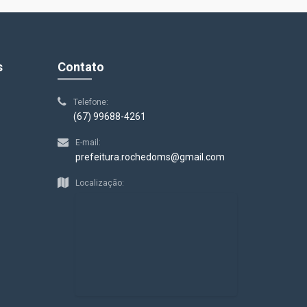
s
Contato
Telefone:
(67) 99688-4261
E-mail:
prefeitura.rochedoms@gmail.com
Localização: