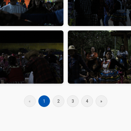
«
1
2
3
4
»