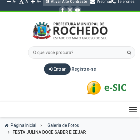
A-
A
A+
Ativar Alto Contraste
Webmail
Telefones
Entrar
|
Registre-se
Tog
nav
Página Inicial
Galeria de Fotos
FESTA JULINA DOCE SABER E EEJAR