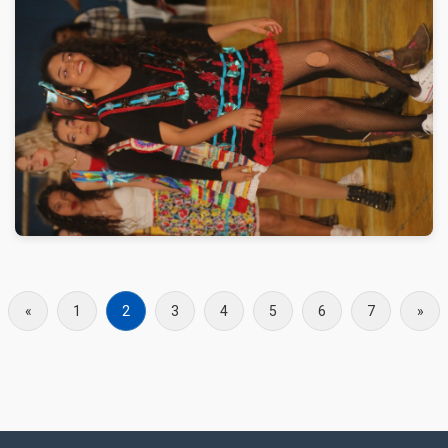
«
1
2
3
4
5
6
7
»