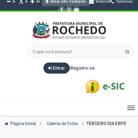
A-
A
A+
Ativar Alto Contraste
Webmail
Telefones
Entrar
|
Registre-se
Tog
nav
Página Inicial
Galeria de Fotos
TERCEIRO DIA EXPO