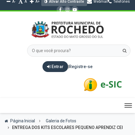
A-
A
A+
Ativar Alto Contraste
Webmail
Telefones
Entrar
|
Registre-se
Tog
nav
Página Inicial
Galeria de Fotos
ENTREGA DOS KITS ESCOLARES PEQUENO APRENDIZ CEI