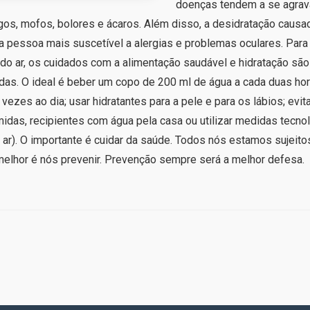
doenças tendem a se agrava
ngos, mofos, bolores e ácaros. Além disso, a desidratação causad
a pessoa mais suscetível a alergias e problemas oculares. Par
do ar, os cuidados com a alimentação saudável e hidratação são
s. O ideal é beber um copo de 200 ml de água a cada duas hora
vezes ao dia; usar hidratantes para a pele e para os lábios; evita
úmidas, recipientes com água pela casa ou utilizar medidas tec
 ar). O importante é cuidar da saúde. Todos nós estamos sujeit
o melhor é nós prevenir. Prevenção sempre será a melhor defe