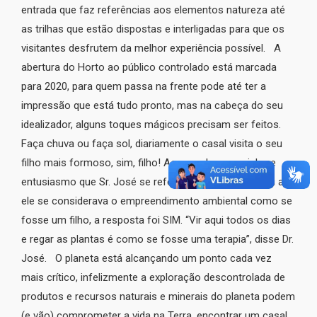
entrada que faz referências aos elementos natureza até
as trilhas que estão dispostas e interligadas para que os
visitantes desfrutem da melhor experiência possível. A
abertura do Horto ao público controlado está marcada
para 2020, para quem passa na frente pode até ter a
impressão que está tudo pronto, mas na cabeça do seu
idealizador, alguns toques mágicos precisam ser feitos.
Faça chuva ou faça sol, diariamente o casal visita o seu
filho mais formoso, sim, filho! Ao perceber o carinho e
entusiasmo que Sr. José se referia ao horto, perguntei a
ele se considerava o empreendimento ambiental como se
fosse um filho, a resposta foi SIM. “Vir aqui todos os dias
e regar as plantas é como se fosse uma terapia”, disse Dr.
José. O planeta está alcançando um ponto cada vez
mais crítico, infelizmente a exploração descontrolada de
produtos e recursos naturais e minerais do planeta podem
(e vão) comprometer a vida na Terra, encontrar um casal