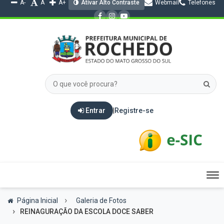
A-
A
A+
Ativar Alto Contraste
Webmail
Telefones
Entrar
|
Registre-se
Tog
nav
Página Inicial
Galeria de Fotos
REINAGURAÇÃO DA ESCOLA DOCE SABER