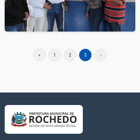
«
1
2
3
»