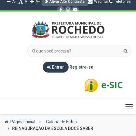
A-
A
A+
Ativar Alto Contraste
Webmail
Telefones
Entrar
|
Registre-se
Tog
nav
Página Inicial
Galeria de Fotos
REINAGURAÇÃO DA ESCOLA DOCE SABER