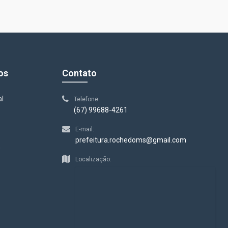
os
Contato
al
Telefone:
(67) 99688-4261
E-mail:
prefeitura.rochedoms@gmail.com
s
Localização: