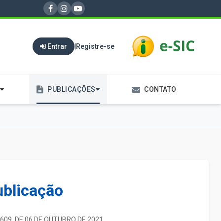
Entrar
|
Registre-se
PUBLICAÇÕES
CONTATO
ublicação
 609. DE 06 DE OUTUBRO DE 2021