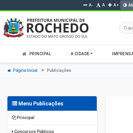
A-
A
A+
At
PRINCIPAL
A CIDADE
IMPRENS
Página Inicial
Publicações
Menu Publicações
Principal
Concursos Públicos