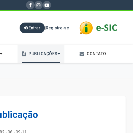
Entrar
|
Registre-se
PUBLICAÇÕES
CONTATO
ublicação
82 - 06 - 09-11