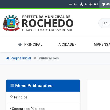
A-
A
A+
At
PRINCIPAL
A CIDADE
IMPRENS
Página Inicial
Publicações
Menu Publicações
Principal
Concursos Públicos