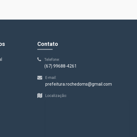
os
Contato
al
Telefone:
(67) 99688-4261
E-mail:
prefeitura.rochedoms@gmail.com
s
Localização: