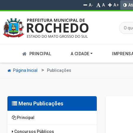
A-
A
A+
At
PRINCIPAL
A CIDADE
IMPRENS
Página Inicial
Publicações
Menu Publicações
Principal
Concursos Públicos