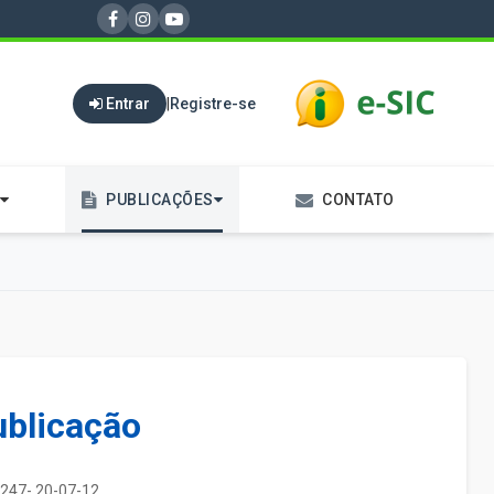
Entrar
|
Registre-se
PUBLICAÇÕES
CONTATO
ublicação
247- 20-07-12