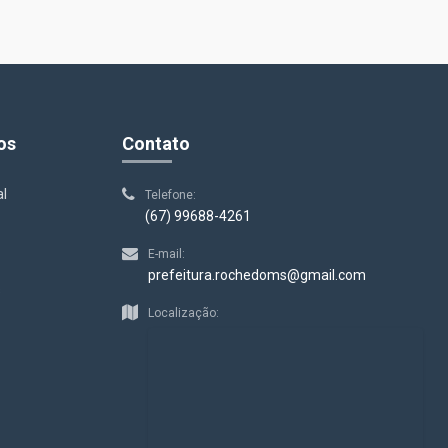
os
Contato
al
Telefone:
(67) 99688-4261
E-mail:
prefeitura.rochedoms@gmail.com
s
Localização: