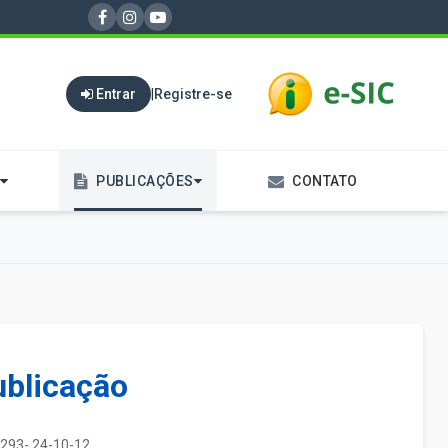
Entrar
|
Registre-se
PUBLICAÇÕES
CONTATO
ublicação
293- 24-10-12