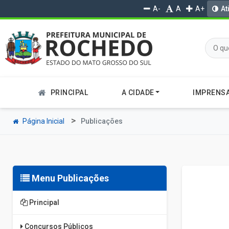
A-
A
A+
At
PRINCIPAL
A CIDADE
IMPRENS
Página Inicial
Publicações
Menu Publicações
Principal
Concursos Públicos