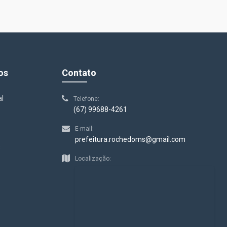
os
Contato
al
Telefone:
(67) 99688-4261
E-mail:
prefeitura.rochedoms@gmail.com
s
Localização: