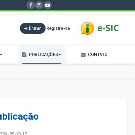
Entrar
|
Registre-se
PUBLICAÇÕES
CONTATO
ublicação
296- 29-10-12