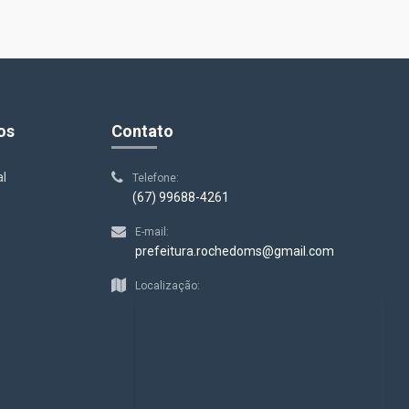
os
Contato
al
Telefone:
(67) 99688-4261
E-mail:
prefeitura.rochedoms@gmail.com
s
Localização: