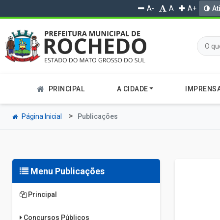
A-
A
A+
At
PRINCIPAL
A CIDADE
IMPRENS
Página Inicial
Publicações
Menu Publicações
Principal
Concursos Públicos