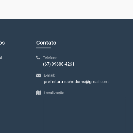
os
Contato
al
Telefone:
(67) 99688-4261
E-mail:
prefeitura.rochedoms@gmail.com
s
Localização: