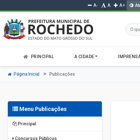
A-
A
A+
At
PRINCIPAL
A CIDADE
IMPRENS
Página Inicial
Publicações
Menu Publicações
Principal
Concursos Públicos