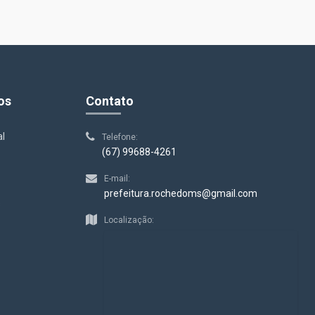
os
Contato
al
Telefone:
(67) 99688-4261
E-mail:
prefeitura.rochedoms@gmail.com
s
Localização: