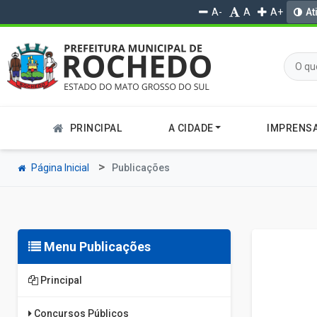
A-
A
A+
At
PRINCIPAL
A CIDADE
IMPRENS
Página Inicial
Publicações
Menu Publicações
Principal
Concursos Públicos