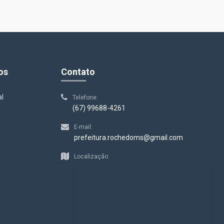
os
Contato
al
Telefone:
(67) 99688-4261
E-mail:
prefeitura.rochedoms@gmail.com
s
Localização: