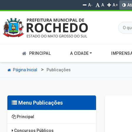
A-
A
A+
At
PRINCIPAL
A CIDADE
IMPRENS
Página Inicial
Publicações
Menu Publicações
Principal
Concursos Públicos