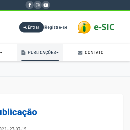
Entrar
|
Registre-se
PUBLICAÇÕES
CONTATO
ublicação
823 - 27-07-15