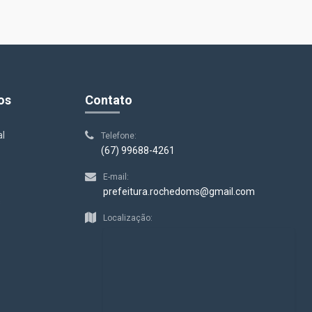
os
Contato
al
Telefone:
(67) 99688-4261
E-mail:
prefeitura.rochedoms@gmail.com
s
Localização: