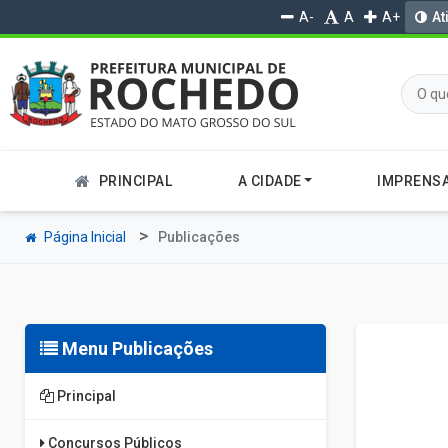
A-
A
A+
At
PRINCIPAL
A CIDADE
IMPRENS
Página Inicial
Publicações
Menu Publicações
Principal
Concursos Públicos