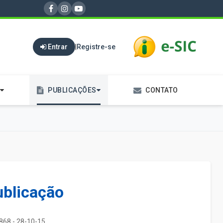
Entrar
|
Registre-se
PUBLICAÇÕES
CONTATO
ublicação
868 - 28-10-15