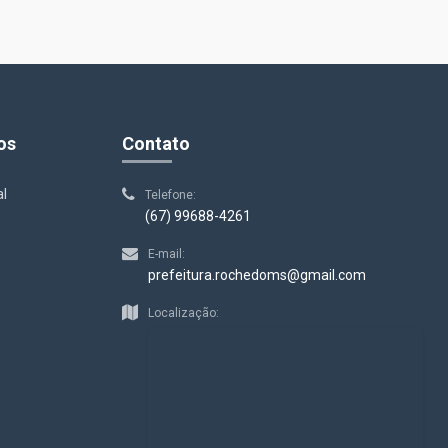
os
Contato
al
Telefone:
(67) 99688-4261
E-mail:
prefeitura.rochedoms@gmail.com
s
Localização: