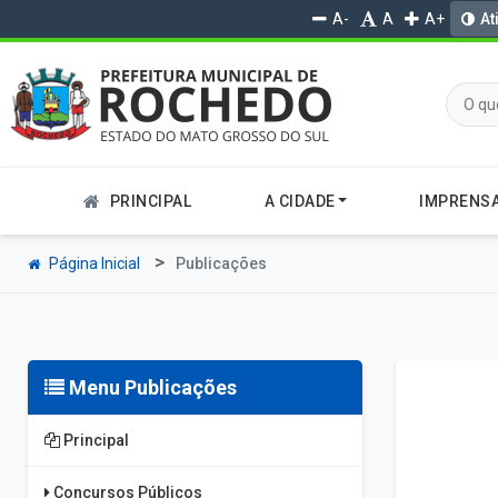
A-
A
A+
At
PRINCIPAL
A CIDADE
IMPRENS
Página Inicial
Publicações
Menu Publicações
Principal
Concursos Públicos