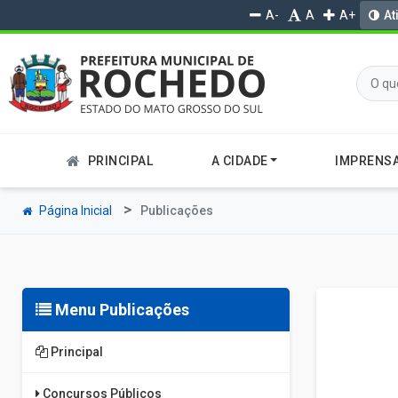
A-
A
A+
At
PRINCIPAL
A CIDADE
IMPRENS
Página Inicial
Publicações
Menu Publicações
Principal
Concursos Públicos