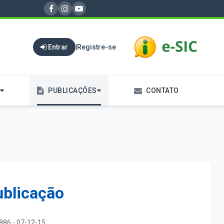
Entrar
|
Registre-se
PUBLICAÇÕES
CONTATO
ublicação
886 - 07-12-15