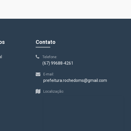
os
Contato
al
Telefone:
(67) 99688-4261
E-mail:
prefeitura.rochedoms@gmail.com
s
Localização: