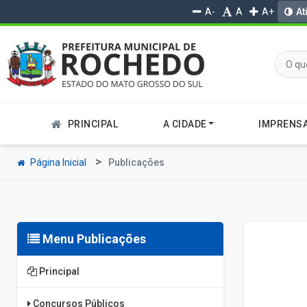
A-
A
A+
At
PRINCIPAL
A CIDADE
IMPRENS
Página Inicial
Publicações
Menu Publicações
Principal
Concursos Públicos