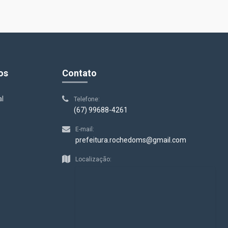
os
Contato
al
Telefone:
(67) 99688-4261
E-mail:
prefeitura.rochedoms@gmail.com
s
Localização: