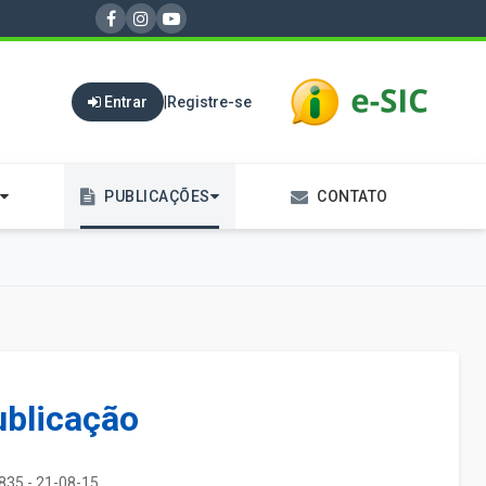
Entrar
|
Registre-se
PUBLICAÇÕES
CONTATO
ublicação
835 - 21-08-15