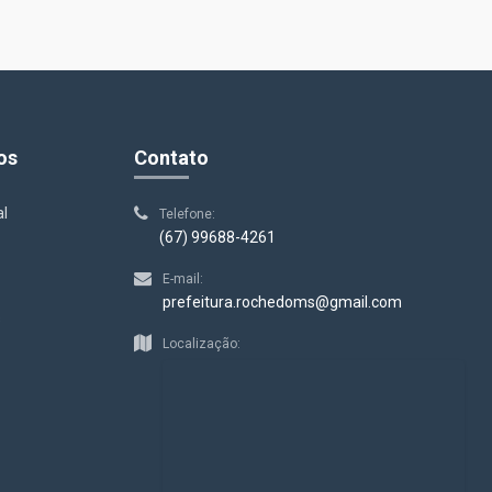
os
Contato
al
Telefone:
(67) 99688-4261
E-mail:
prefeitura.rochedoms@gmail.com
s
Localização: