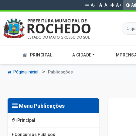
A-
A
A+
At
PRINCIPAL
A CIDADE
IMPRENS
Página Inicial
Publicações
Menu Publicações
Principal
Concursos Públicos