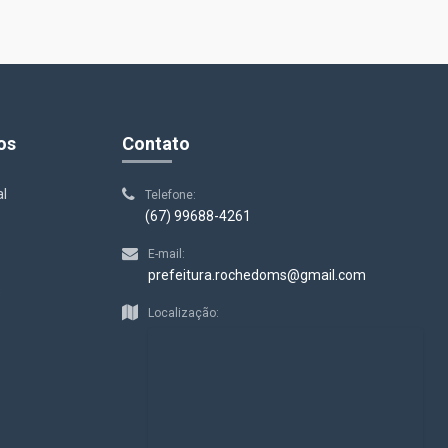
os
Contato
al
Telefone:
(67) 99688-4261
E-mail:
prefeitura.rochedoms@gmail.com
s
Localização: