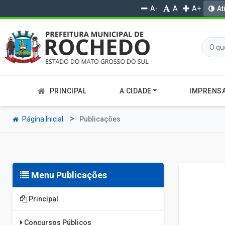
A-
A
A+
At
PRINCIPAL
A CIDADE
IMPRENS
Página Inicial
Publicações
Menu Publicações
Principal
Concursos Públicos