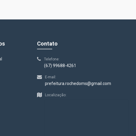
os
Contato
al
Telefone:
(67) 99688-4261
E-mail:
prefeitura.rochedoms@gmail.com
s
Localização: