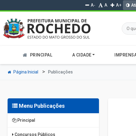
A-
A
A+
At
PRINCIPAL
A CIDADE
IMPRENS
Página Inicial
Publicações
Menu Publicações
Principal
Concursos Públicos