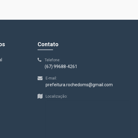
os
Contato
al
Telefone:
(67) 99688-4261
E-mail:
prefeitura.rochedoms@gmail.com
s
Localização: