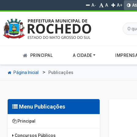
A-
A
A+
At
PRINCIPAL
A CIDADE
IMPRENS
Página Inicial
Publicações
Menu Publicações
Principal
Concursos Públicos