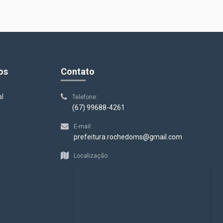
os
Contato
al
Telefone:
(67) 99688-4261
E-mail:
prefeitura.rochedoms@gmail.com
s
Localização: