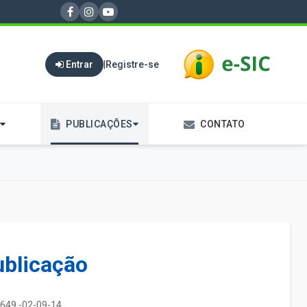
Entrar
|
Registre-se
PUBLICAÇÕES
CONTATO
ublicação
649 -02-09-14