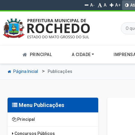
A-
A
A+
At
PRINCIPAL
A CIDADE
IMPRENS
Página Inicial
Publicações
Menu Publicações
Principal
Concursos Públicos