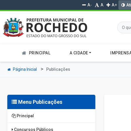
A-
A
A+
At
PRINCIPAL
A CIDADE
IMPRENS
Página Inicial
Publicações
Menu Publicações
Principal
Concursos Públicos