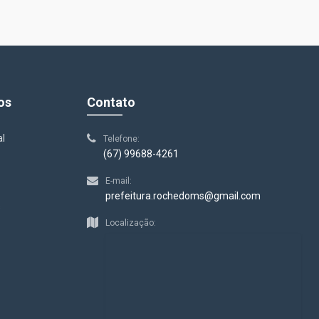
os
Contato
al
Telefone:
(67) 99688-4261
E-mail:
prefeitura.rochedoms@gmail.com
s
Localização: