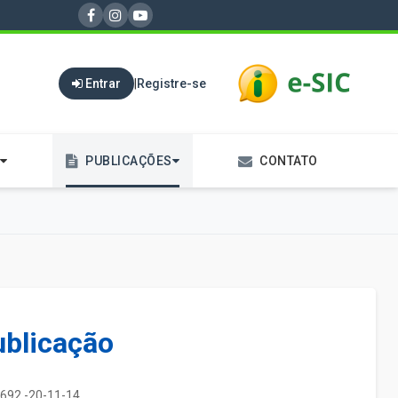
Entrar
|
Registre-se
PUBLICAÇÕES
CONTATO
ublicação
692 -20-11-14