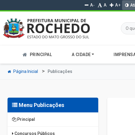
A-
A
A+
At
PRINCIPAL
A CIDADE
IMPRENS
Página Inicial
Publicações
Menu Publicações
Principal
Concursos Públicos