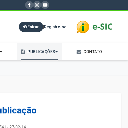
Entrar
|
Registre-se
PUBLICAÇÕES
CONTATO
ublicação
541 - 27-02-14