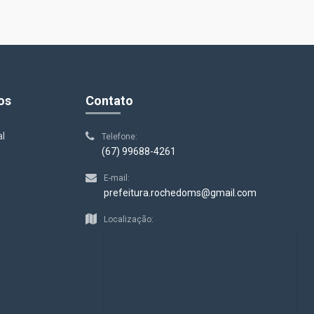
os
Contato
al
Telefone:
(67) 99688-4261
E-mail:
prefeitura.rochedoms@gmail.com
s
Localização: