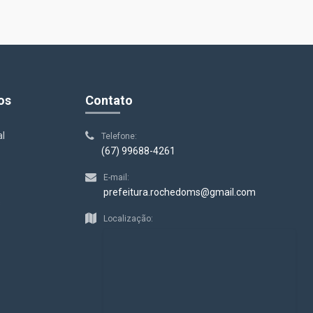
os
Contato
al
Telefone:
(67) 99688-4261
E-mail:
prefeitura.rochedoms@gmail.com
s
Localização: