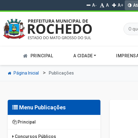
A-
A
A+
At
PRINCIPAL
A CIDADE
IMPRENS
Página Inicial
Publicações
Menu Publicações
Principal
Concursos Públicos