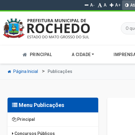
A-
A
A+
At
PRINCIPAL
A CIDADE
IMPRENS
Página Inicial
Publicações
Menu Publicações
Principal
Concursos Públicos