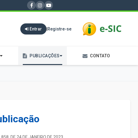
Entrar
|
Registre-se
PUBLICAÇÕES
CONTATO
ublicação
 858. DE 24 DE JANEIRO DE 2023