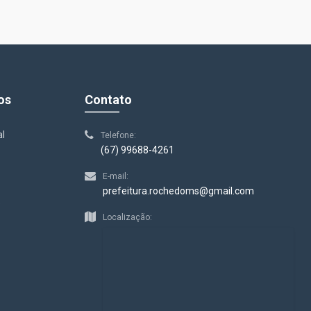
os
Contato
al
Telefone:
(67) 99688-4261
E-mail:
prefeitura.rochedoms@gmail.com
s
Localização: