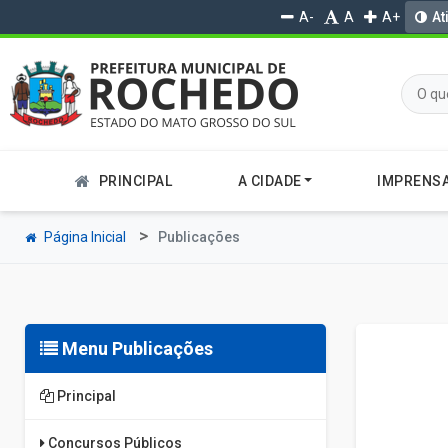
A-
A
A+
At
PRINCIPAL
A CIDADE
IMPRENS
Página Inicial
Publicações
Menu Publicações
Principal
Concursos Públicos