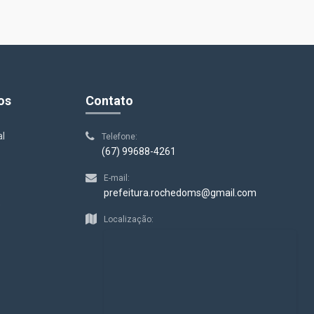
os
Contato
al
Telefone:
(67) 99688-4261
E-mail:
prefeitura.rochedoms@gmail.com
s
Localização: