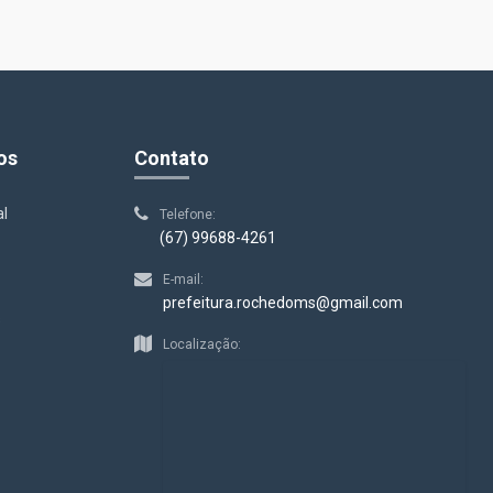
os
Contato
al
Telefone:
(67) 99688-4261
E-mail:
prefeitura.rochedoms@gmail.com
s
Localização: