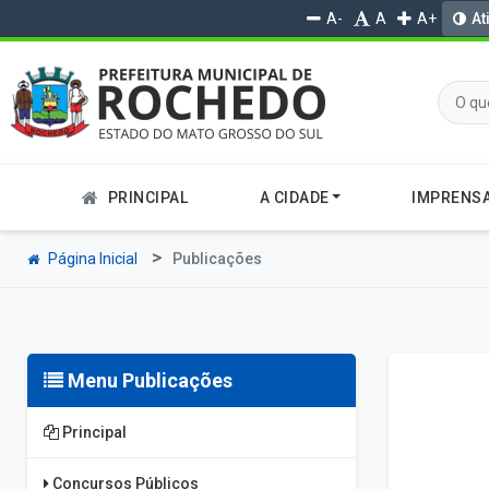
A-
A
A+
At
PRINCIPAL
A CIDADE
IMPRENS
Página Inicial
Publicações
Menu Publicações
Principal
Concursos Públicos