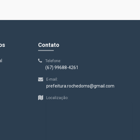
os
Contato
al
Telefone:
(67) 99688-4261
E-mail:
prefeitura.rochedoms@gmail.com
s
Localização: