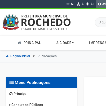
A-
A
A+
At
PRINCIPAL
A CIDADE
IMPRENS
Página Inicial
Publicações
Menu Publicações
Principal
Concursos Públicos