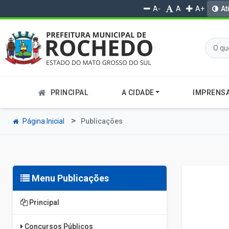
A-
A
A+
At
PRINCIPAL
A CIDADE
IMPRENS
Página Inicial
Publicações
Menu Publicações
Principal
Concursos Públicos