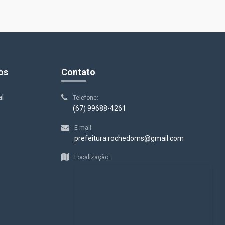
os
Contato
al
Telefone:
(67) 99688-4261
E-mail:
prefeitura.rochedoms@gmail.com
s
Localização: