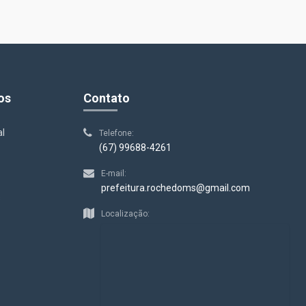
os
Contato
al
Telefone:
(67) 99688-4261
E-mail:
prefeitura.rochedoms@gmail.com
s
Localização: