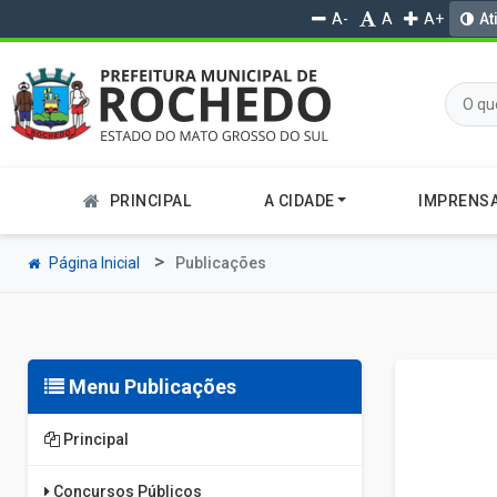
A-
A
A+
At
PRINCIPAL
A CIDADE
IMPRENS
Página Inicial
Publicações
Menu Publicações
Principal
Concursos Públicos