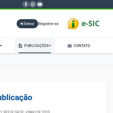
Entrar
|
Registre-se
PUBLICAÇÕES
CONTATO
ublicação
D. 363 DE 04 DE JUNHO DE 2020