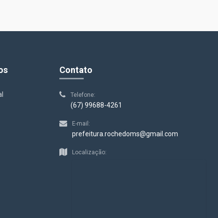
os
Contato
al
Telefone:
(67) 99688-4261
E-mail:
prefeitura.rochedoms@gmail.com
s
Localização: