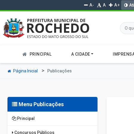
A-
A
A+
At
PRINCIPAL
A CIDADE
IMPRENS
Página Inicial
Publicações
Menu Publicações
Principal
Concursos Públicos