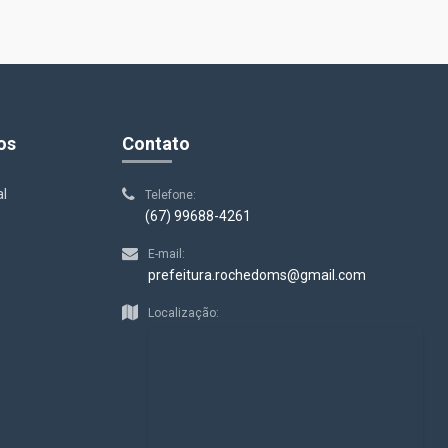
os
Contato
al
Telefone:
(67) 99688-4261
E-mail:
prefeitura.rochedoms@gmail.com
s
Localização: