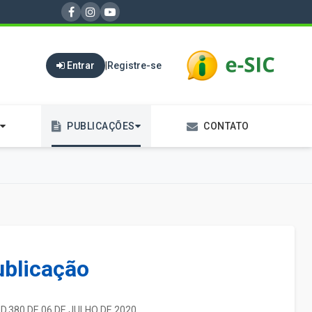
Entrar
|
Registre-se
PUBLICAÇÕES
CONTATO
ublicação
ED.380 DE 06 DE JULHO DE 2020