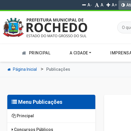
A-
A
A+
At
PRINCIPAL
A CIDADE
IMPRENS
Página Inicial
Publicações
Menu Publicações
Principal
Concursos Públicos