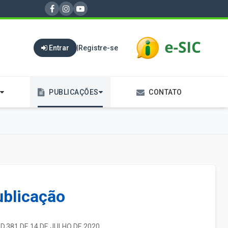
Entrar
|
Registre-se
PUBLICAÇÕES
CONTATO
ublicação
ED.381 DE 14 DE JULHO DE 2020