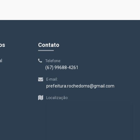
os
Contato
al
Telefone:
(67) 99688-4261
E-mail:
prefeitura.rochedoms@gmail.com
s
Localização: