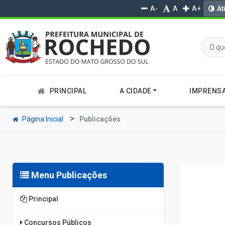
A-
A
A+
At
PRINCIPAL
A CIDADE
IMPRENS
Página Inicial
Publicações
Menu Publicações
Principal
Concursos Públicos