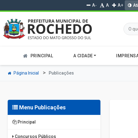
A-
A
A+
At
PRINCIPAL
A CIDADE
IMPRENS
Página Inicial
Publicações
Menu Publicações
Principal
Concursos Públicos