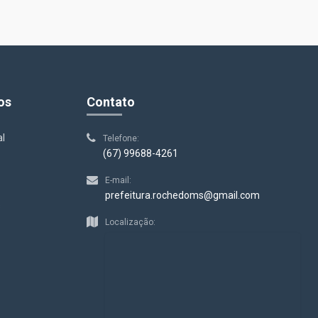
os
Contato
al
Telefone:
(67) 99688-4261
E-mail:
prefeitura.rochedoms@gmail.com
s
Localização: