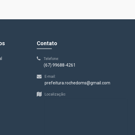
os
Contato
al
Telefone:
(67) 99688-4261
E-mail:
prefeitura.rochedoms@gmail.com
s
Localização: