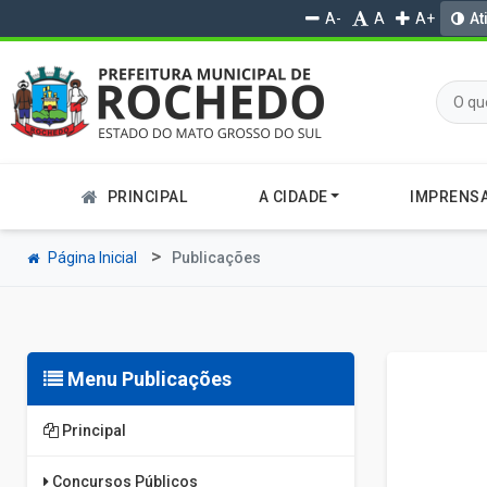
A-
A
A+
At
PRINCIPAL
A CIDADE
IMPRENS
Página Inicial
Publicações
Menu Publicações
Principal
Concursos Públicos