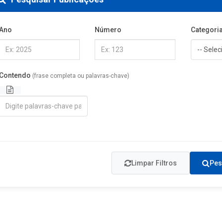
Ano
Número
Categori
Contendo
(frase completa ou palavras-chave)
Limpar Filtros
Pes