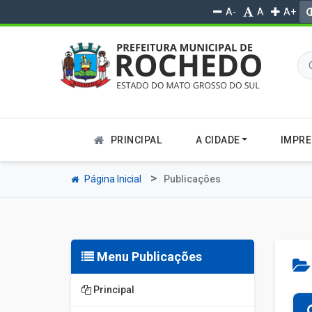
A-
A
A+
PRINCIPAL
A CIDADE
IMPR
Página Inicial
Publicações
Menu Publicações
Principal