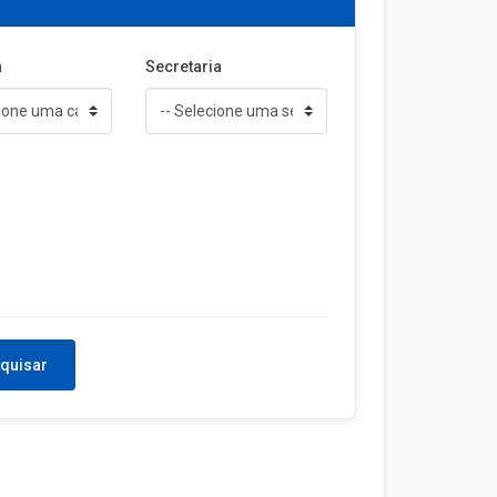
a
Secretaria
quisar