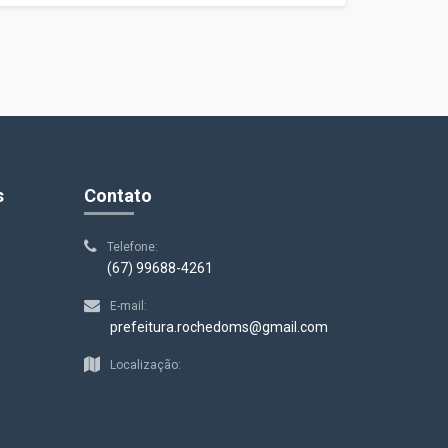
s
Contato
Telefone:
(67) 99688-4261
E-mail:
prefeitura.rochedoms@gmail.com
Localização: