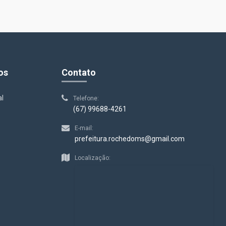
os
Contato
al
Telefone:
(67) 99688-4261
E-mail:
prefeitura.rochedoms@gmail.com
s
Localização: