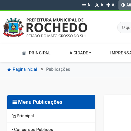
A-
A
A+
At
PRINCIPAL
A CIDADE
IMPRENS
Página Inicial
Publicações
Menu Publicações
Principal
Concursos Públicos