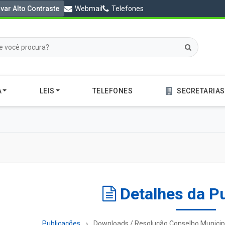
ivar Alto Contraste
Webmail
Telefones
A
LEIS
TELEFONES
SECRETARIAS
Detalhes da P
Publicações
Downloads / Resolução Conselho Munici