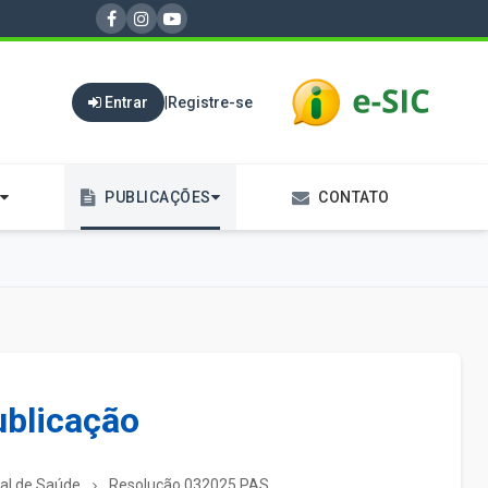
Entrar
|
Registre-se
PUBLICAÇÕES
CONTATO
ublicação
pal de Saúde
Resolução 032025 PAS